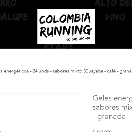
s energéticos - 24 unds - sabores mixto (Guayaba - café - gran
Geles energ
sabores mix
- granada -
Precio