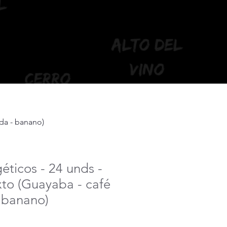
ada - banano)
éticos - 24 unds -
to (Guayaba - café
 banano)