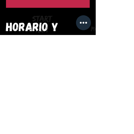
Horario y
ubicación
09 de may de 2026, 7:00 a. m. – 9:00 a.
m.
Peaje Los Patios, Bogota-Guatavita,
Chapinero, Bogotá, La Calera,
Cundinamarca, Colombia